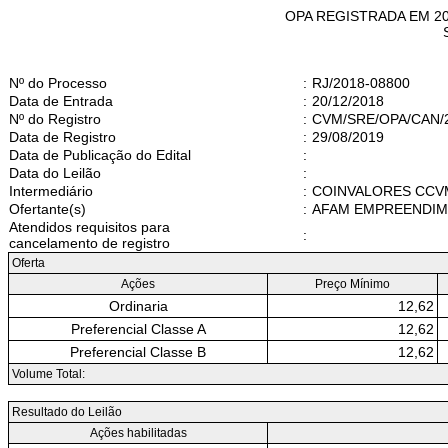
OPA REGISTRADA EM 2
Nº do Processo
:
RJ/2018-08800
Data de Entrada
:
20/12/2018
Nº do Registro
:
CVM/SRE/OPA/CAN/2
Data de Registro
:
29/08/2019
Data de Publicação do Edital
:
Data do Leilão
:
Intermediário
:
COINVALORES CCV
Ofertante(s)
:
AFAM EMPREENDIM
Atendidos requisitos para
:
cancelamento de registro
Oferta
Ações
Preço Mínimo
Ordinaria
12,62
Preferencial Classe A
12,62
Preferencial Classe B
12,62
Volume Total:
Resultado do Leilão
Ações habilitadas