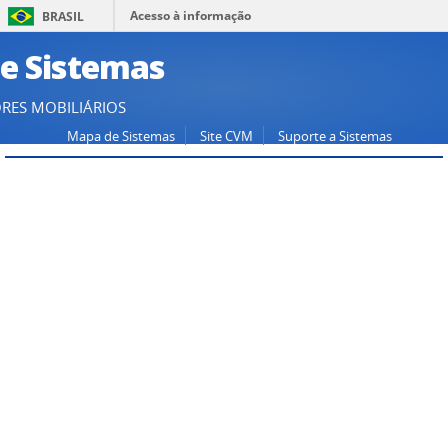
Acesso à informação
BRASIL
de Sistemas
RES MOBILIÁRIOS
Mapa de Sistemas
Site CVM
Suporte a Sistemas